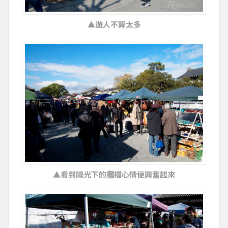
▲遊人不算太多
▲看到陽光下的㰙檔心情便興奮起來