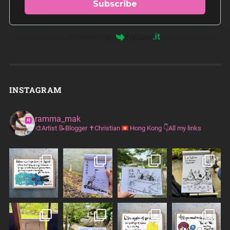
Subscribe
Powered by
INSTAGRAM
ramma_mak
🎨Artist
📝Blogger
✝️Christian
Hong Kong
👇All my links