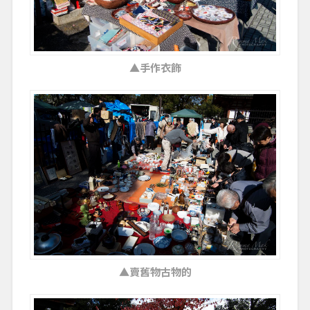
▲手作衣飾
▲賣舊物古物的