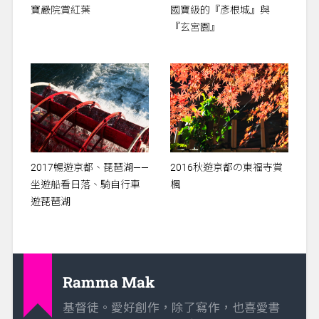
寶嚴院賞紅葉
國寶級的『彥根城』與
『玄宮園』
2017暢遊京都、琵琶湖——
2016秋遊京都の東福寺賞
坐遊船看日落、騎自行車
楓
遊琵琶湖
Ramma Mak
基督徒。愛好創作，除了寫作，也喜愛書