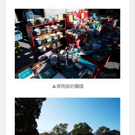
▲賣陶瓷的㰙檔