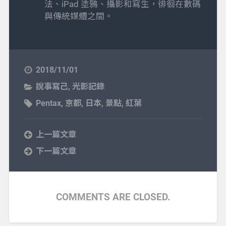
法、iPad 塗鴉、攝影和寫生，徘徊在數碼
與傳統媒體之間。
2018/11/01
說事寫己
,
光影記錄
Pentax
,
京都
,
日本
,
景點
,
紅葉
上一篇文章
下一篇文章
COMMENTS ARE CLOSED.