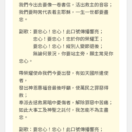
我們今出去要像一卷書信，活出救主的音容；
我們要時常代表着主耶穌，一生一世都要盡
忠。
副歌：要忠心！忠心！此口號傳播響亮；
忠心！要忠心！忠於你的榮耀王；
要忠心！忠心！縱別人變節退後；
無論何景況，你要站主旁，願主常見你
忠心。
帶榮耀使命我們今要出發，有如天國所遣使
者，
發出神恩惠福音最後呼籲，使萬民之罪惡得
赦；
奉派去拯救黑暗中憂傷者，解除罪惡中苦痛；
如此大事工及神聖之託付，我怎能不為主盡
忠。
副歌：要忠心！忠心！此口號傳播響亮；