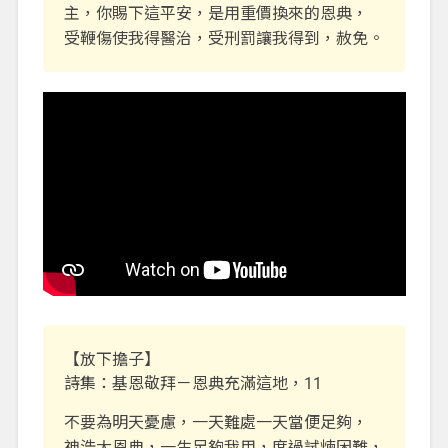
主，你賜下這平安，是用重價換來的恩典，
受鞭傷使我得醫治，受刑罰讓我得到，赦免。
【放下擔子】
詩集：基恩敬拜－恩典充滿這地，11
不要為明天憂慮，一天難處一天當便足夠，
神浩大恩典，一生足夠我用，度過試煉困難，