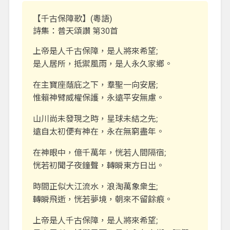
【千古保障歌】(粵語)
詩集：普天頌讚 第30首
上帝是人千古保障，是人將來希望;
是人居所，抵禦風雨，是人永久家鄉。
在主寶座蔭庇之下，羣聖一向安居;
惟賴神臂威權保護，永遠平安無慮。
山川尚未發現之時，星球未結之先;
遠自太初便有神在，永在無窮盡年。
在神眼中，億千萬年，恍若人間隔宿;
恍若初聞子夜鐘聲，轉瞬東方日出。
時間正似大江流水，浪淘萬象衆生;
轉瞬飛逝，恍若夢境，朝來不留餘痕。
上帝是人千古保障，是人將來希望;