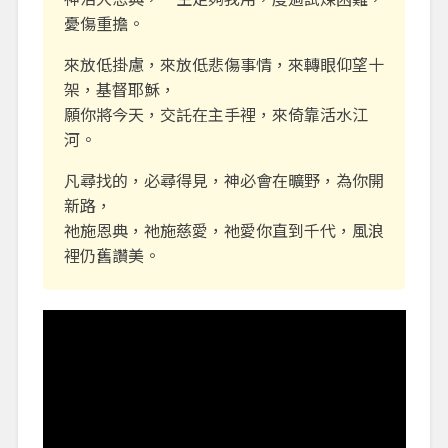
憂傷重擔。
來放低掛慮，來放低悲傷事情，來轉眼仰望十
架，基督耶穌，
願你將今天，交託在主手裡，來倚靠活水江
河。
凡尋找的，必尋得見，神必會在曠野，為你開
新路，
祂施恩典，祂施慈愛，祂愛你直到千代，風浪
裡仍舊讚美。