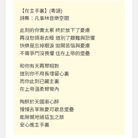
【在主手裏】(粵語)
詩集：凡事林音樂空間
此刻的你實太累 終於放下了憂慮
再沒愁煩漸去睡 道別了艱難與恐懼
快樂是忘掉眼淚 拋開苦惱與憂慮
不需爭鬥沒畏懼 住在上帝的堡壘
和你有天再聚相對
道別你不用長埋留心裏
而你此刻已藏主裏
在上帝溫柔臂彎內
陶醉於天國漸心醉
慢慢去享無憂可歇息堡壘
能無憾地過這生之旅
安心進主手裏