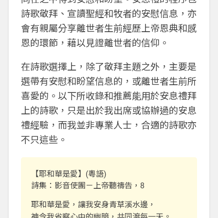
詩歌敬拜、宣讀聖經和牧者的安慰信息，亦
會有親屬分享離世者生前經歷上帝恩典和感
恩的環節，藉以見證離世者的信仰。
在詩歌選擇上，除了敬拜主題之外，主要是
選帶有安慰和盼望信息的，或離世者生前所
喜愛的。以下所收錄和推薦能用於安息禮拜
上的詩歌，只是出於我出席或協辦過的安息
禮經驗，而我並非專業人士，合適的詩歌亦
不只這些。
【耶和華是愛】(粵語)
詩集：影音使團－上帝聽禱告，8
耶和華是愛，讓我安身青草溪水邊，
神令我省察心中的幽暗，共同渡每一天。