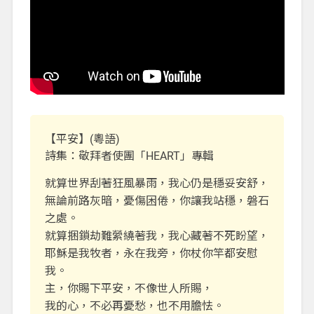
【平安】(粵語)
詩集：敬拜者使團「HEART」專輯
就算世界刮著狂風暴雨，我心仍是穩妥安舒，
無論前路灰暗，憂傷困倦，你讓我站穩，磐石
之處。
就算捆鎖劫難縈繞著我，我心藏著不死盼望，
耶穌是我牧者，永在我旁，你杖你竿都安慰
我。
主，你賜下平安，不像世人所賜，
我的心，不必再憂愁，也不用膽怯。