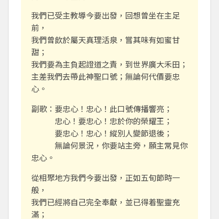
我們已受主教導今要出發，回想曾坐在主足
前，
我們曾飲於屬天真理活泉，嘗其味有如蜜甘
甜；
我們要為主負起證道之責，到世界廣大禾田；
主差我們去帶此神聖口號；無論何代價要忠
心。
副歌：要忠心！忠心！此口號傳播響亮；
忠心！要忠心！忠於你的榮耀王；
要忠心！忠心！縱別人變節退後；
無論何景況，你要站主旁，願主常見你
忠心。
從相聚地方我們今要出發，正如五旬節時一
般，
我們已經將自己完全奉獻，並已得着聖靈充
滿；