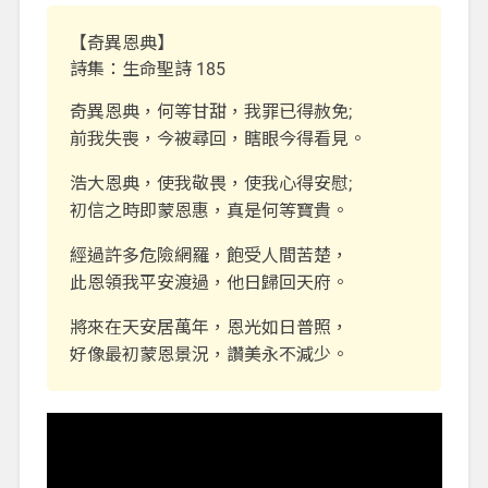
【奇異恩典】
詩集：生命聖詩 185
奇異恩典，何等甘甜，我罪已得赦免;
前我失喪，今被尋回，瞎眼今得看見。
浩大恩典，使我敬畏，使我心得安慰;
初信之時即蒙恩惠，真是何等寶貴。
經過許多危險網羅，飽受人間苦楚，
此恩領我平安渡過，他日歸回天府。
將來在天安居萬年，恩光如日普照，
好像最初蒙恩景況，讚美永不減少。