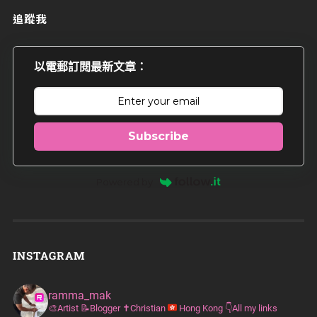
追蹤我
以電郵訂閱最新文章：
Subscribe
Powered by
INSTAGRAM
ramma_mak
🎨Artist
📝Blogger
✝️Christian
Hong Kong
👇All my links