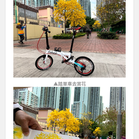
▲踏單車去賞花