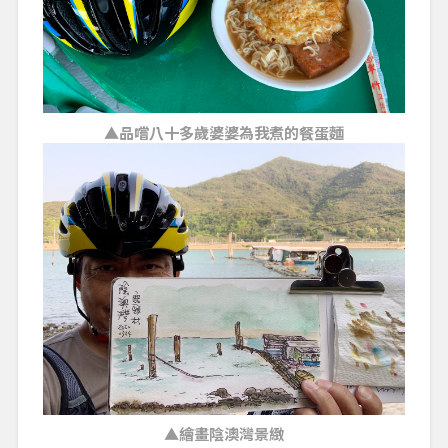
▲品嚐八十多歲婆婆為我煮的餐蛋麵
▲繪畫陰澳灣景緻