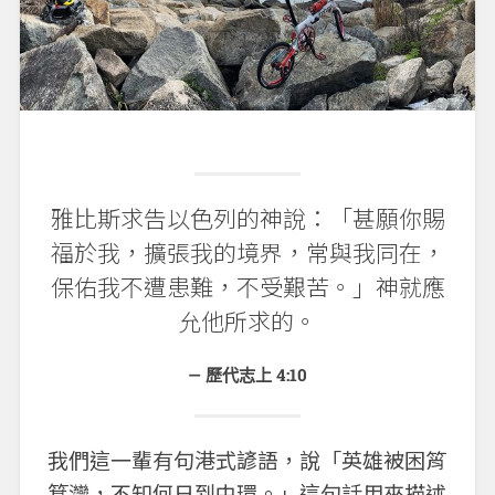
雅比斯求告以色列的神說：「甚願你賜
福於我，擴張我的境界，常與我同在，
保佑我不遭患難，不受艱苦。」神就應
允他所求的。
歷代志上 4:10
我們這一輩有句港式諺語，說「英雄被困筲
箕灣，不知何日到中環。」這句話用來描述