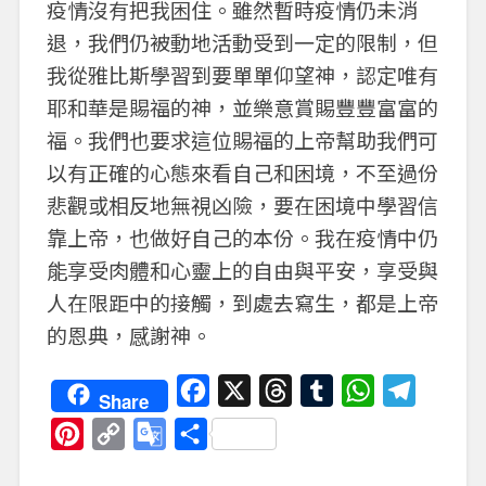
疫情沒有把我困住。雖然暫時疫情仍未消
退，我們仍被動地活動受到一定的限制，但
我從雅比斯學習到要單單仰望神，認定唯有
耶和華是賜福的神，並樂意賞賜豐豐富富的
福。我們也要求這位賜福的上帝幫助我們可
以有正確的心態來看自己和困境，不至過份
悲觀或相反地無視凶險，要在困境中學習信
靠上帝，也做好自己的本份。我在疫情中仍
能享受肉體和心靈上的自由與平安，享受與
人在限距中的接觸，到處去寫生，都是上帝
的恩典，感謝神。
Facebook
X
Threads
Tumblr
WhatsApp
Telegra
Share
Pinterest
Copy
Google
分
Link
Translate
享