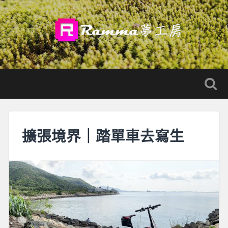
擴張境界｜踏單車去寫生