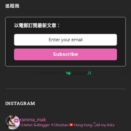
追蹤我
以電郵訂閱最新文章：
Subscribe
Powered by
INSTAGRAM
ramma_mak
🎨Artist
📝Blogger
✝️Christian
Hong Kong
👇All my links