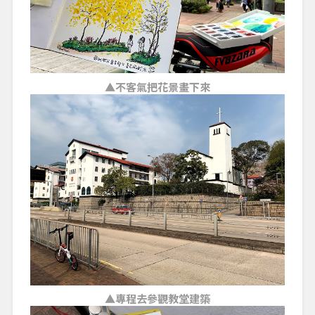
▲不客氣把花景畫下來
▲專程去參觀教堂建築