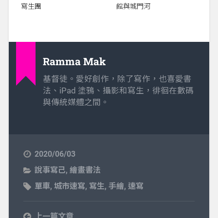
寫生團
館與城門河
Ramma Mak
基督徒。愛好創作，除了寫作，也喜愛書
法、iPad 塗鴉、攝影和寫生，徘徊在數碼
與傳統媒體之間。
2020/06/03
說事寫己
,
繪畫書法
單車
,
城市速寫
,
寫生
,
手繪
,
速寫
上一篇文章